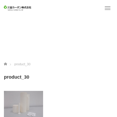
T
o
g
g
l
e
n
a
v
i
g
ホーム
product_30
a
t
product_30
i
o
n