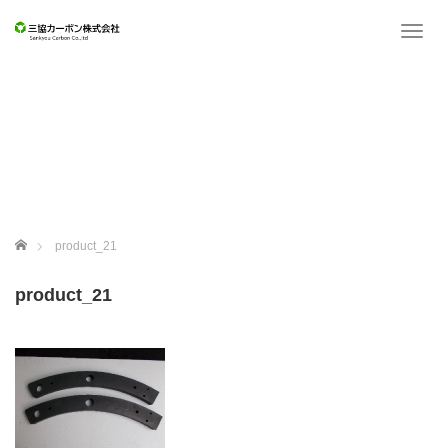
T
o
g
g
l
e
n
a
v
i
g
ホーム
product_21
a
t
product_21
i
o
n