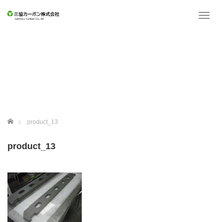
T
o
g
g
l
e
n
a
v
i
g
ホーム
product_13
a
t
product_13
i
o
n