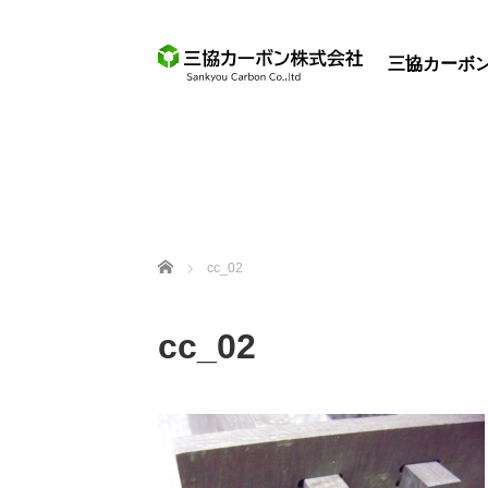
三協カーボ
ホーム
cc_02
cc_02