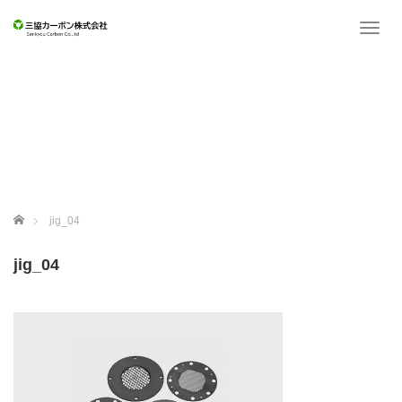
T
o
g
g
l
e
n
a
v
i
g
ホーム
jig_04
a
t
jig_04
i
o
n