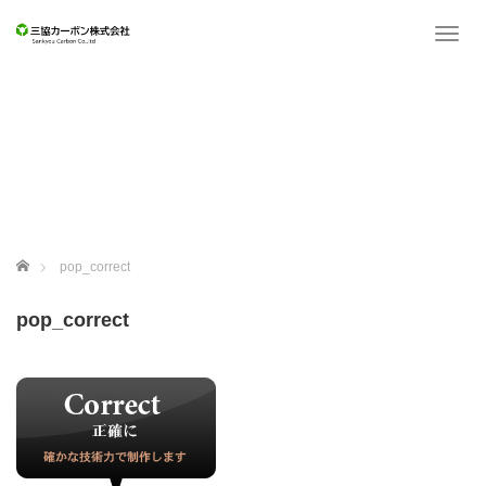
T
o
g
g
l
e
n
a
v
i
g
ホーム
pop_correct
a
t
pop_correct
i
o
n